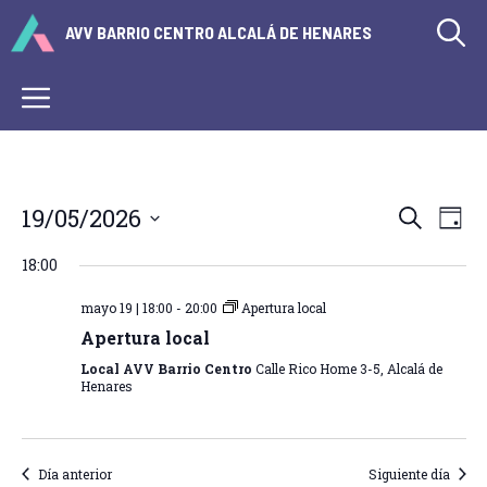
Saltar
AVV BARRIO CENTRO ALCALÁ DE HENARES
al
contenido
Menú
N
N
19/05/2026
B
D
U
a
S
Í
a
S
18:00
v
e
A
C
v
l
e
A
mayo 19 | 18:00
-
20:00
Apertura local
e
e
R
g
Apertura local
c
a
g
Local AVV Barrio Centro
Calle Rico Home 3-5, Alcalá de
c
Henares
c
i
a
i
o
c
ó
n
Día anterior
Siguiente día
a