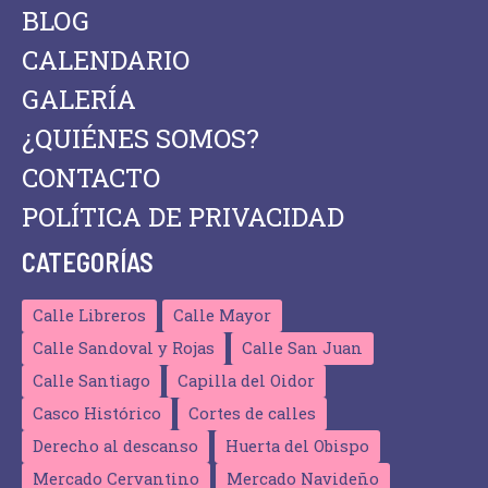
n
BLOG
t
CALENDARIO
o
GALERÍA
s
¿QUIÉNES SOMOS?
CONTACTO
POLÍTICA DE PRIVACIDAD
CATEGORÍAS
Calle Libreros
Calle Mayor
Calle Sandoval y Rojas
Calle San Juan
Calle Santiago
Capilla del Oidor
Casco Histórico
Cortes de calles
Derecho al descanso
Huerta del Obispo
Mercado Cervantino
Mercado Navideño