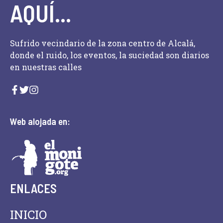
o
AQUÍ...
y
v
Sufrido vecindario de la zona centro de Alcalá,
i
donde el ruido, los eventos, la suciedad son diarios
s
en nuestras calles
t
a
s
Web alojada en:
d
e
E
ENLACES
v
e
INICIO