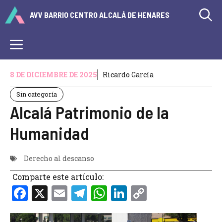
Saltar
AVV BARRIO CENTRO ALCALÁ DE HENARES
al
contenido
Menú
8 DE DICIEMBRE DE 2025
Ricardo García
Sin categoría
Alcalá Patrimonio de la
Humanidad
Derecho al descanso
Comparte este artículo:
F
X
E
T
W
Li
C
a
m
el
h
n
o