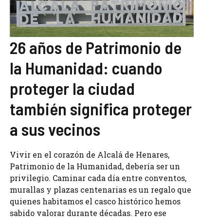
ce
ai
e
at
k
p
b
l
gr
s
e
y
o
a
A
dI
Li
26 años de Patrimonio de
o
m
p
n
n
k
p
k
la Humanidad: cuando
proteger la ciudad
también significa proteger
a sus vecinos
Vivir en el corazón de Alcalá de Henares,
Patrimonio de la Humanidad, debería ser un
privilegio. Caminar cada día entre conventos,
murallas y plazas centenarias es un regalo que
quienes habitamos el casco histórico hemos
sabido valorar durante décadas. Pero ese