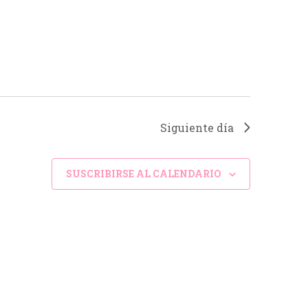
ó
n
d
e
v
i
Siguiente día
s
t
SUSCRIBIRSE AL CALENDARIO
a
s
d
e
E