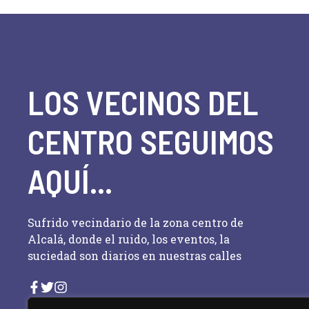
e
v
d
e
n
a
t
o
y
LOS VECINOS DEL
s
p
v
a
CENTRO SEGUIMOS
i
r
a
AQUÍ...
s
l
a
t
p
Sufrido vecindario de la zona centro de
a
a
Alcalá, donde el ruido, los eventos, la
l
suciedad son diarios en nuestras calles
s
a
b
d
r
a