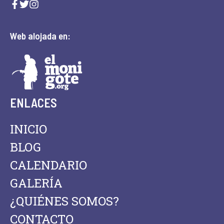
v
e
Web alojada en:
n
t
o
s
ENLACES
INICIO
BLOG
CALENDARIO
GALERÍA
¿QUIÉNES SOMOS?
CONTACTO