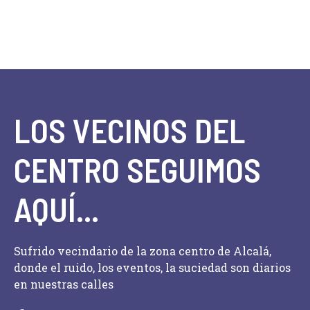
t
n
d
o
t
a
s
o
y
v
LOS VECINOS DEL
i
s
CENTRO SEGUIMOS
t
a
AQUÍ...
s
d
Sufrido vecindario de la zona centro de Alcalá,
donde el ruido, los eventos, la suciedad son diarios
e
en nuestras calles
E