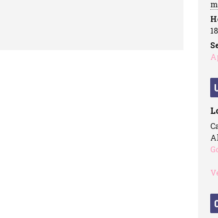
m
H
18
Se
A
L
C
A
G
V