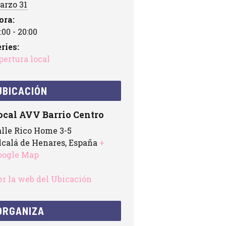
arzo 31
ora:
:00 - 20:00
ries:
pertura local
UBICACIÓN
ocal AVV Barrio Centro
alle Rico Home 3-5
lcalá de Henares
,
España
+
oogle Map
er la web del Ubicación
ORGANIZA