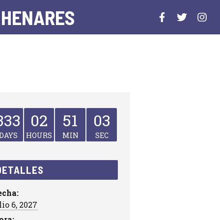
 HENARES
333
02
51
03
DAYS
HOURS
MIN
SEC
DETALLES
echa:
lio 6, 2027
ora: