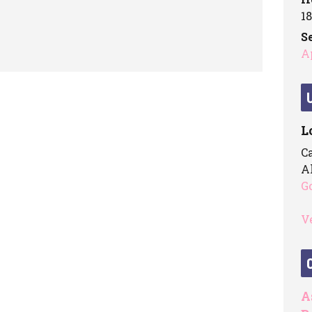
18
Se
A
L
C
A
G
V
A