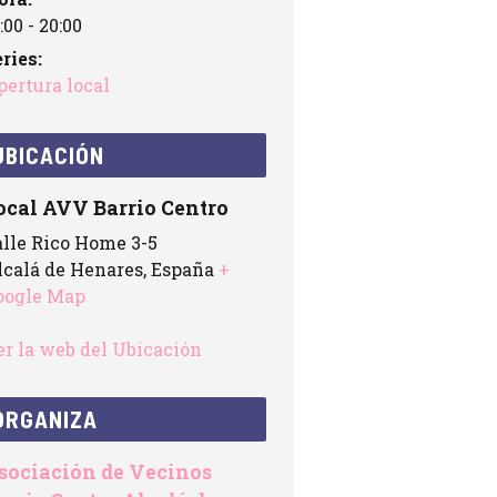
:00 - 20:00
ries:
pertura local
UBICACIÓN
ocal AVV Barrio Centro
alle Rico Home 3-5
lcalá de Henares
,
España
+
oogle Map
er la web del Ubicación
ORGANIZA
sociación de Vecinos