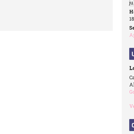
ju
H
18
Se
A
L
C
A
G
V