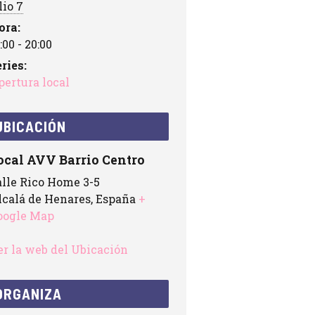
lio 7
ora:
:00 - 20:00
ries:
pertura local
UBICACIÓN
ocal AVV Barrio Centro
alle Rico Home 3-5
lcalá de Henares
,
España
+
oogle Map
er la web del Ubicación
ORGANIZA