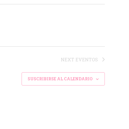
ó
n
d
e
v
i
s
NEXT
EVENTOS
t
a
SUSCRIBIRSE AL CALENDARIO
s
d
e
E