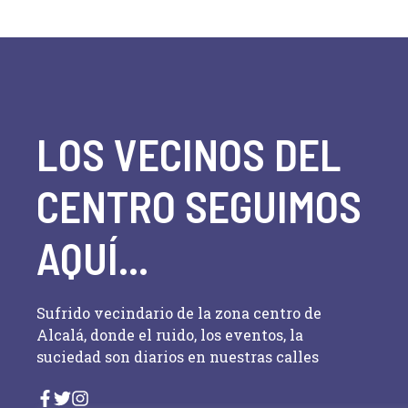
e
v
d
e
n
a
t
o
y
s
LOS VECINOS DEL
p
v
a
i
CENTRO SEGUIMOS
r
a
s
l
AQUÍ...
a
t
p
a
a
Sufrido vecindario de la zona centro de
l
Alcalá, donde el ruido, los eventos, la
s
a
suciedad son diarios en nuestras calles
b
d
r
a