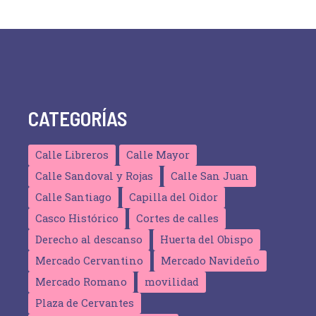
v
e
n
t
o
CATEGORÍAS
Calle Libreros
Calle Mayor
Calle Sandoval y Rojas
Calle San Juan
Calle Santiago
Capilla del Oidor
Casco Histórico
Cortes de calles
Derecho al descanso
Huerta del Obispo
Mercado Cervantino
Mercado Navideño
Mercado Romano
movilidad
Plaza de Cervantes