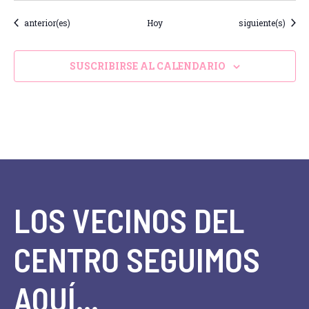
Eventos
Eventos
anterior(es)
Hoy
siguiente(s)
SUSCRIBIRSE AL CALENDARIO
LOS VECINOS DEL
CENTRO SEGUIMOS
AQUÍ...