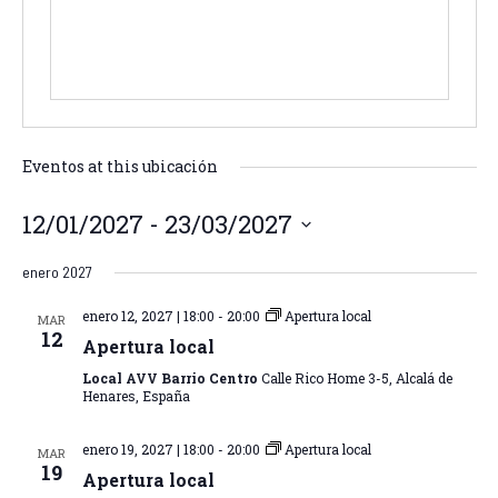
Eventos at this ubicación
12/01/2027
 - 
23/03/2027
S
enero 2027
e
l
enero 12, 2027 | 18:00
-
20:00
Apertura local
MAR
e
12
Apertura local
c
Local AVV Barrio Centro
Calle Rico Home 3-5, Alcalá de
c
Henares, España
i
o
enero 19, 2027 | 18:00
-
20:00
Apertura local
MAR
n
19
Apertura local
a