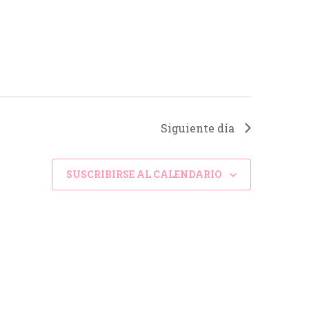
ó
n
d
e
v
i
Siguiente día
s
t
SUSCRIBIRSE AL CALENDARIO
a
s
d
e
E