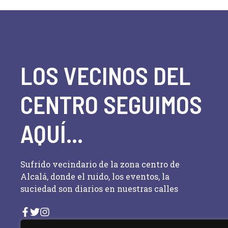
e
v
d
e
n
a
t
o
y
LOS VECINOS DEL
s
p
v
a
CENTRO SEGUIMOS
i
r
a
AQUÍ...
s
l
a
t
p
Sufrido vecindario de la zona centro de
a
a
Alcalá, donde el ruido, los eventos, la
l
suciedad son diarios en nuestras calles
s
a
b
d
r
a