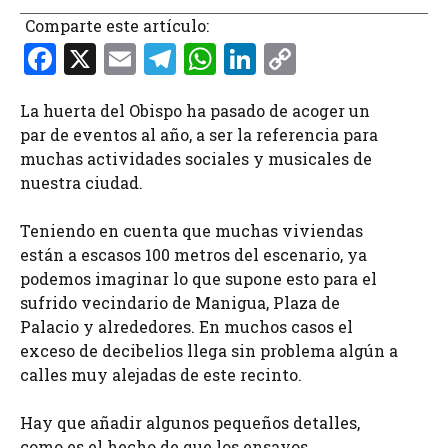
Comparte este artículo:
F
X
E
T
W
Li
C
a
m
el
h
n
o
La huerta del Obispo ha pasado de acoger un
ce
ai
e
at
k
p
par de eventos al año, a ser la referencia para
b
l
gr
s
e
y
muchas actividades sociales y musicales de
o
a
A
dI
Li
nuestra ciudad.
o
m
p
n
n
Teniendo en cuenta que muchas viviendas
k
p
k
están a escasos 100 metros del escenario, ya
podemos imaginar lo que supone esto para el
sufrido vecindario de Manigua, Plaza de
Palacio y alrededores. En muchos casos el
exceso de decibelios llega sin problema algún a
calles muy alejadas de este recinto.
Hay que añadir algunos pequeños detalles,
como es el hecho de que los ensayos